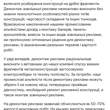
включати розбирання конструкції на дрібні фрагменти.
Демонтаж зовнішньої реклами неможливо виконати без
знання технологічних особливостей різних типів
конструкцій, черговості складання та інших тонкощів.
Враховуючи накопичений нашими промисловими
альпіністами досвід з монтажу банерів, панель-
кронштейнів, вивісок та інших видів зовнішньої реклами,
ми пропонуємо оптимальні рішення для демонтажу
реклами, із зазначенням реальних термінів і вартості
робіт.
У ряді випадків, демонтаж реклами раціональніше
виконати з автовишки до нашої компанії спуску важких
фрагментів металоконструкцій застосовуємо
електролебідки та техніку поліспасту. За потреби, наші
промислові альпіністи після демонтажу реклами можуть
зібрати її на новому місці, попередньо провівши
діагностику, необхідний ремонт рекламної конструкції, а
також монтаж зовнішньої реклами.
На демонтаж реклами зазвичай обчислюється як 50-70%
вартості монтажних робіт. На кінцеву вартість демонтажу