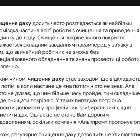
Home
Статті
ищення даху
досить часто розглядається як найбільш
оміздка частина всієї роботи з очищення та приведення
динку до ладу. Очищення покрівельного покриття
ажається складним завданням насамперед у зв’язку з
м, що звичайний робітник не зможе без
еціалізованого обладнання та знань провести ці роботи
зпечно.
ким чином,
чищення даху
стає заходом, що відкладают
 потім, а коли настане це «на потім» ніхто не знає. Але
хто не думає, що чим більше часу пройде, тим складніше
де очищати покрівлю. У таких випадках потрібно
осити допомоги у професійних прибиральників, щоб
истити дах. Однак це не стане Вам дорогим
доволенням, оскільки компанія «Альппром» пропонує опт
кож, регулярне очищення даху дозволить не хвилюватися