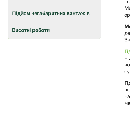
із
Ми
Підйом негабаритних вантажів
ар
Мо
Висотні роботи
де
Зв
Гі
– 
во
су
Гі
що
на
ма