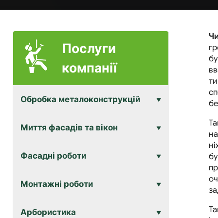
Ч
Послуги
гр
бу
компанії
вв
ти
сп
Обробка металоконструкцій
бе
Та
Миття фасадів та вікон
на
ні
Фасадні роботи
бу
пр
оч
Монтажні роботи
за
Та
Арбористика