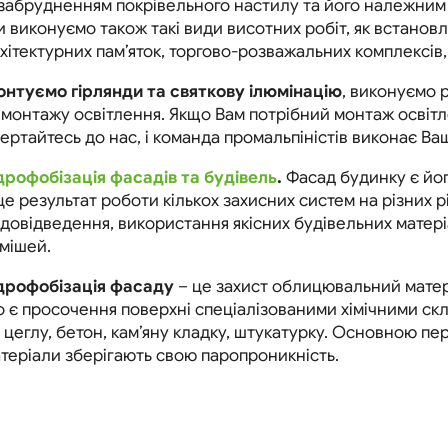
 забрудненням покрівельного настилу та його належним
 виконуємо також такі види висотних робіт, як встанов
хітектурних пам’яток, торгово-розважальних комплексів,
нтуємо гірлянди та святкову ілюмінацію
, виконуємо р
монтажу освітлення. Якщо Вам потрібний монтаж освітле
ертайтесь до нас, і команда промальпіністів виконає Ва
дрофобізація фасадів та будівель
.
Фасад будинку є йог
це результат роботи кількох захисних систем на різних
довідведення, використання якісних будівельних матері
мішей.
дрофобізація фасаду
– це захист облицювальний матер
 є просочення поверхні спеціалізованими хімічними ск
 цеглу, бетон, кам’яну кладку, штукатурку. Основною п
теріали зберігають свою паропроникність.