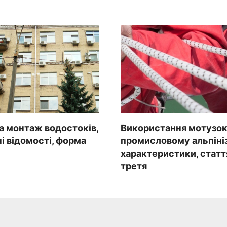
та монтаж водостоків,
Використання мотузок
ні відомості, форма
промисловому альпініз
характеристики, статт
третя