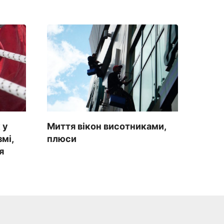
 у
Миття вікон висотниками,
мі,
плюси
я