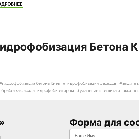
"Гидрофобизация"
ОДРОБНЕЕ
Гидрофобизация Бетона К
гидрофобизация бетона Киев
гидрофобизация фасадов
защита 
обработка фасада гидрофобизатором
удаление и защита от высоло
»
Форма для со
1