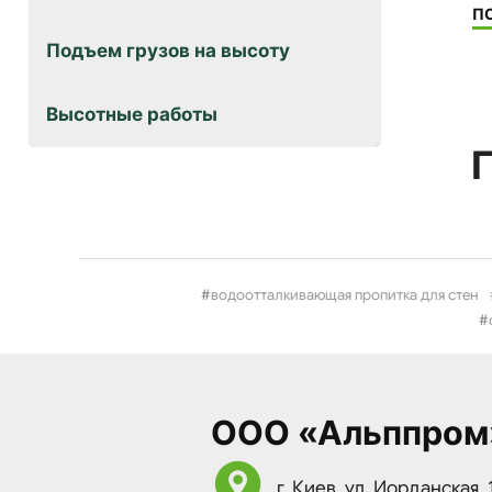
П
Подъем грузов на высоту
Высотные работы
водоотталкивающая пропитка для стен
ООО «Альппром
г. Киев, ул. Иорданская, 