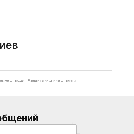
иев
камня от воды
защита кирпича от влаги
в
общений