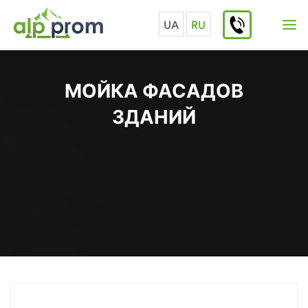
Перейти
к
UA
RU
содержимому
МОЙКА ФАСАДОВ
ЗДАНИЙ
Главная