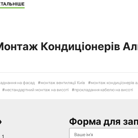
"Інші
ЕТАЛЬНІШЕ
монтажні
роботи"
Монтаж Кондиціонерів Ал
аднання на фасад
монтаж вентиляції Київ
монтаж кондиціонерів а
нестандартний монтаж на висоті
прокладання кабелю на висоті
»
Форма для зап
 1