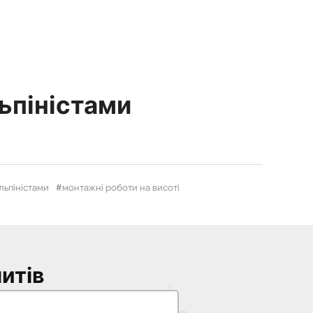
ьпіністами
льпіністами
монтажні роботи на висоті
итів