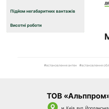
Д
Підйом негабаритних вантажів
Висотні роботи
встановлення антен
встановлення обл
ТОВ «Альппром
м. Київ, вул. Йорданська,