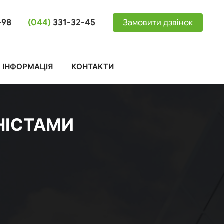
-98
(044)
331-32-45
Замовити дзвінок
 ІНФОРМАЦІЯ
КОНТАКТИ
НІСТАМИ