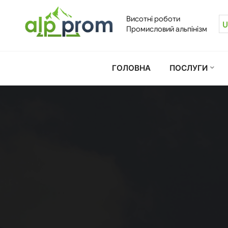
Skip
to
Висотні роботи
U
content
Промисловий альпінізм
ГОЛОВНА
ПОСЛУГИ