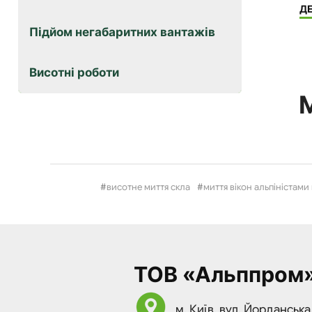
Д
Підйом негабаритних вантажів
Висотні роботи
М
висотне миття скла
миття вікон альпіністами
ТОВ «Альппром
м. Київ, вул. Йорданська,