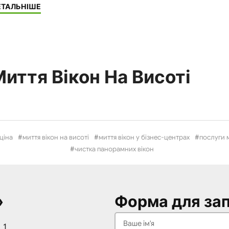
"Миття
ЕТАЛЬНІШЕ
вікон"
иття Вікон На Висоті
 ціна
миття вікон на висоті
миття вікон у бізнес-центрах
послуги м
чистка панорамних вікон
»
Форма для зап
 1