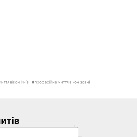
иття вікон Київ
професійне миття вікон зовні
итів