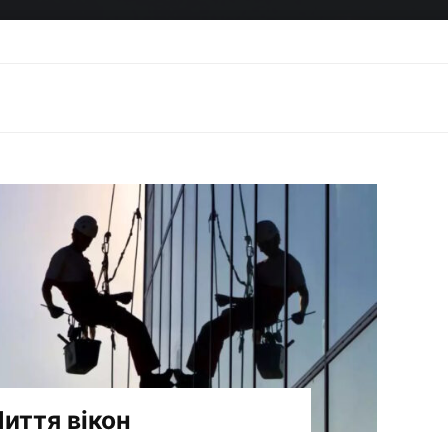
Home
иття вікон