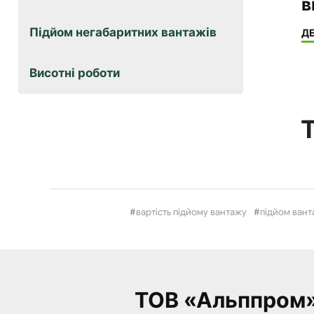
в
Підйом негабаритних вантажів
Д
Висотні роботи
Т
вартість підйому вантажу
підйом вант
ТОВ «Альппром