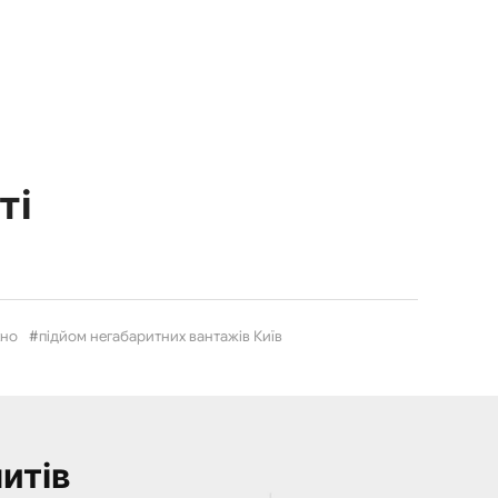
ті
кно
підйом негабаритних вантажів Київ
итів