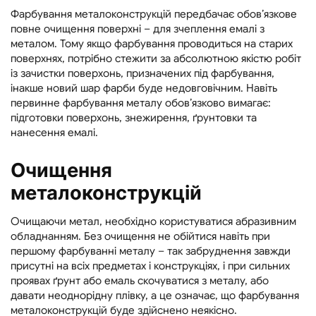
Фарбування металоконструкцій передбачає обов’язкове
повне очищення поверхні – для зчеплення емалі з
металом. Тому якщо фарбування проводиться на старих
поверхнях, потрібно стежити за абсолютною якістю робіт
із зачистки поверхонь, призначених під фарбування,
інакше новий шар фарби буде недовговічним. Навіть
первинне фарбування металу обов’язково вимагає:
підготовки поверхонь, знежирення, ґрунтовки та
нанесення емалі.
Очищення
металоконструкцій
Очищаючи метал, необхідно користуватися абразивним
обладнанням. Без очищення не обійтися навіть при
першому фарбуванні металу – так забруднення завжди
присутні на всіх предметах і конструкціях, і при сильних
проявах ґрунт або емаль скочуватися з металу, або
давати неоднорідну плівку, а це означає, що фарбування
металоконструкцій буде здійснено неякісно.