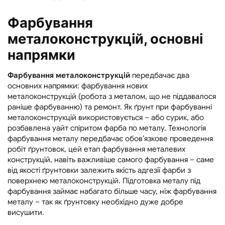
Фарбування
металоконструкцій, основні
напрямки
Фарбування металоконструкцій
передбачає два
основних напрямки: фарбування нових
металоконструкцій (робота з металом, що не піддавалося
раніше фарбуванню) та ремонт. Як ґрунт при фарбуванні
металоконструкцій використовується – або сурик, або
розбавлена ​​уайт спіритом фарба по металу. Технологія
фарбування металу передбачає обов’язкове проведення
робіт ґрунтовок, цей етап фарбування металевих
конструкцій, навіть важливіше самого фарбування – саме
від якості ґрунтовки залежить якість адгезії фарби з
поверхнею металоконструкцій. Підготовка металу під
фарбування займає набагато більше часу, ніж фарбування
металу – так як ґрунтовку необхідно дуже добре
висушити.