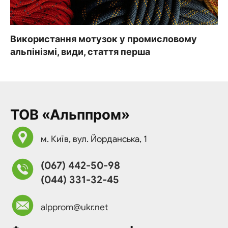
Використання мотузок у промисловому
альпінізмі, види, стаття перша
ТОВ «Альппром»
м. Київ, вул. Йорданська, 1
(067) 442-50-98
(044) 331-32-45
alpprom@ukr.net