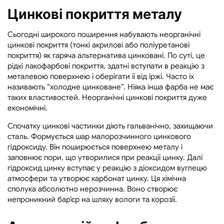
Цинкові покриття металу
Сьогодні широкого поширення набувають неорганічні
цинкові покриття (тонкі акрилові або поліуретанові
покриття) як гаряча альтернатива цинковані. По суті, це
рідкі лакофарбові покриття, здатні вступати в реакцію з
металевою поверхнею і оберігати її від іржі. Часто їх
називають “холодне цинковане”. Ніяка інша фарба не має
таких властивостей. Неорганічні цинкові покриття дуже
економічні.
Спочатку цинкові частинки діють гальванічно, захищаючи
сталь. Формується шар малорозчинного цинкового
гідроксиду. Він поширюється поверхнею металу і
заповнює пори, що утворилися при реакції цинку. Далі
гідроксид цинку вступає у реакцію з діоксидом вуглецю
атмосфери та утворює карбонат цинку. Ця хімічна
сполука абсолютно нерозчинна. Воно створює
непроникний бар’єр на шляху вологи та корозії.