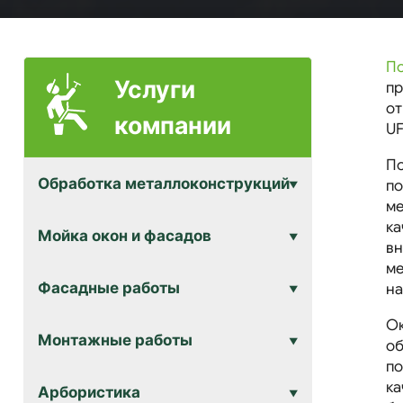
По
Услуги
пр
от
компании
UF
По
Обработка металлоконструкций
по
ме
ка
Мойка окон и фасадов
вн
ме
Фасадные работы
на
Ок
Монтажные работы
об
по
ка
Арбористика