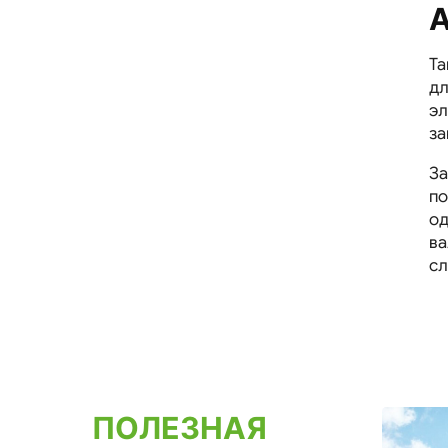
А
Та
дл
эл
за
За
по
од
ва
сл
ПОЛЕЗНАЯ