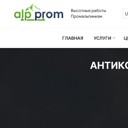
Перейти
к
Высотные работы
U
содержимому
Промальпинизм
ГЛАВНАЯ
УСЛУГИ
Ц
АНТИК