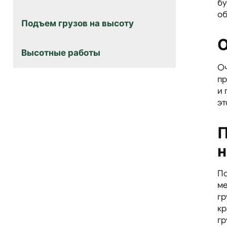
бу
об
Подъем грузов на высоту
О
Высотные работы
Оч
пр
и 
эт
П
н
По
ме
гр
кр
гр