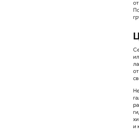
от
По
гр
Ц
Се
ил
ла
от
св
Не
га
ра
ги
хи
и 