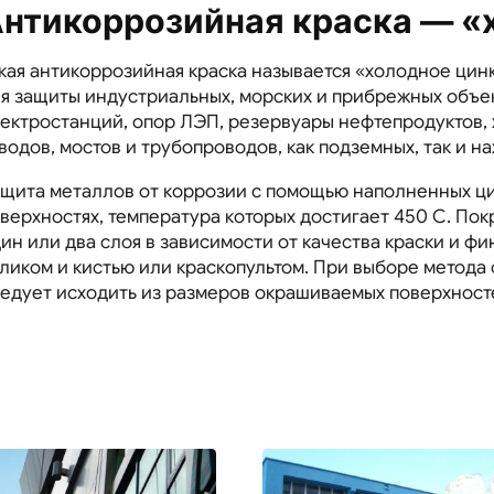
нтикоррозийная краска — «
кая антикоррозийная краска называется «холодное ци
я защиты индустриальных, морских и прибрежных объек
ектростанций, опор ЛЭП, резервуары нефтепродуктов
водов, мостов и трубопроводов, как подземных, так и н
щита металлов от коррозии с помощью наполненных ци
верхностях, температура которых достигает 450 С. Пок
ин или два слоя в зависимости от качества краски и ф
ликом и кистью или краскопультом. При выборе метода
едует исходить из размеров окрашиваемых поверхносте